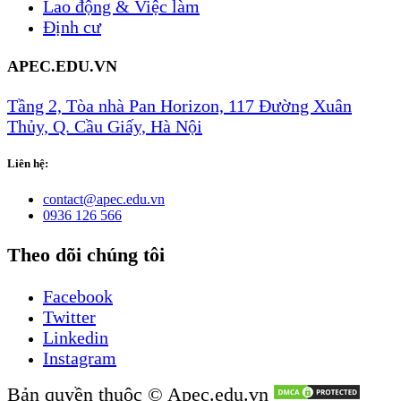
Lao động & Việc làm
Định cư
APEC.EDU.VN
Tầng 2, Tòa nhà Pan Horizon, 117 Đường Xuân
Thủy, Q. Cầu Giấy, Hà Nội
Liên hệ:
​​​​​​​​contact@apec.e​du​.​vn​
0936 126 566
Theo dõi chúng tôi
Facebook
Twitter
Linkedin
Instagram
Bản quyền thuộc © Apec.edu.vn