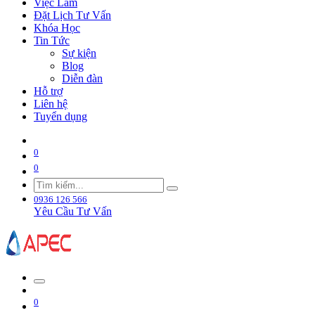
Việc Làm
Đặt Lịch Tư Vấn
Khóa Học
Tin Tức
Sự kiện
Blog
Diễn đàn
Hỗ trợ
Liên hệ
Tuyển dụng
0
0
0936 126 566
Yêu Cầu Tư Vấn
0