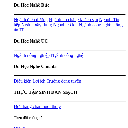
Du Học Nghề Đức
Ngành điều dưỡng
Ngành nhà hàng khách sạn
Ngành đầu
bếp
Ngành xây dựng
Ngành cơ khí
Ngành công nghệ thông
tin IT
Du Học Nghề ÚC
Ngành nông nghiệp
Ngành công nghệ
Du Học Nghề Canada
Điều kiện
Lợi ích
Trường đang tuyển
THỰC TẬP SINH ĐAN MẠCH
Đơn hàng chăn nuôi thú ý
Theo dõi chúng tôi