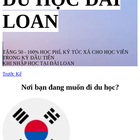
LOAN
TẶNG 50 - 100% HỌC PHÍ, KÝ TÚC XÁ CHO HỌC VIÊN
TRONG KỲ ĐẦU TIÊN
KHI NHẬP HỌC TẠI ĐÀI LOAN
Trước
Kế
Nơi bạn đang muốn đi du học?