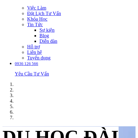
Việc Làm
Đặt Lịch Tư Vấn
Khóa Học
Tin Tức
Sự kiện
Blog
Diễn đàn
Hỗ trợ
Liên hệ
Tuyển dụng
0936 126 566
Yêu Cầu Tư Vấn
DU HỌC ĐÀI