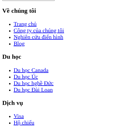
Về chúng tôi
Trang chủ
Công ty của chúng tôi
Nghiên cứu điển hình
Blog
Du học
Du học Canada
Du học Úc
Du học hghề Đức
Du học Đài Loan
Dịch vụ
Visa
Hộ chiếu